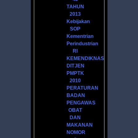
TAHUN
2013
Kebijakan
SOP
Kementrian
Perindustrian
M
RI
KEMENDIKNAS
DITJEN
PMPTK
2010
PERATURAN
BADAN
R
PENGAWAS
ATAN
OBAT
DAN
MAKANAN
NOMOR