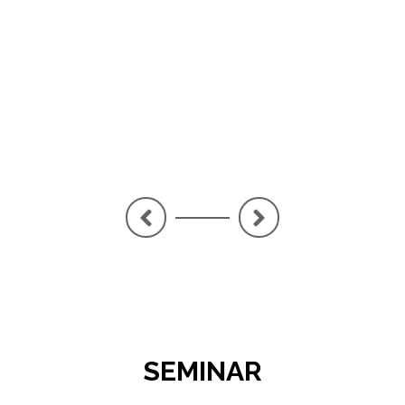
PE
LA
<
>
SEMINAR