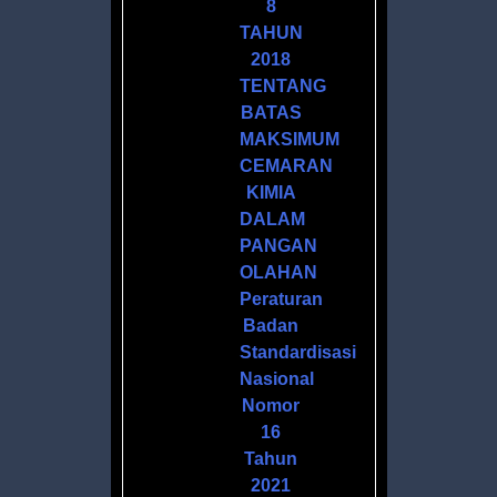
8
AN
TAHUN
2018
TENTANG
I
BATAS
MAKSIMUM
ASI
CEMARAN
KIMIA
IN
DALAM
PANGAN
OLAHAN
Peraturan
Badan
Standardisasi
Nasional
CA
Nomor
16
Tahun
2021