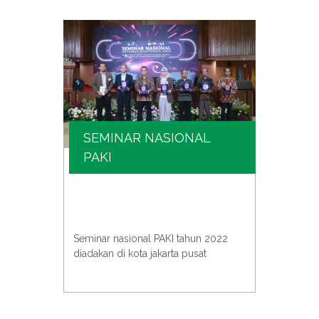
SEMINAR NASIONAL
SE
PAKI
KIM
e atau
PAKI b
univer
Seminar nasional PAKI tahun 2022
an
acara 
diadakan di kota jakarta pusat
para s
untuk 
pentin