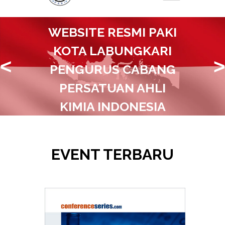
WEBSITE RESMI PAKI
KOTA LABUNGKARI
<
>
PENGURUS CABANG
PERSATUAN AHLI
KIMIA INDONESIA
Bersama Majukan Ilmu Serta Industri
Kimia Di Kota Labungkari
EVENT TERBARU