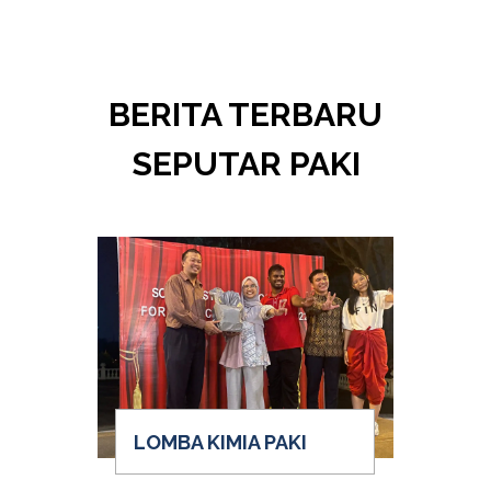
BERITA TERBARU
SEPUTAR PAKI
LOMBA KIMIA PAKI
W
PE