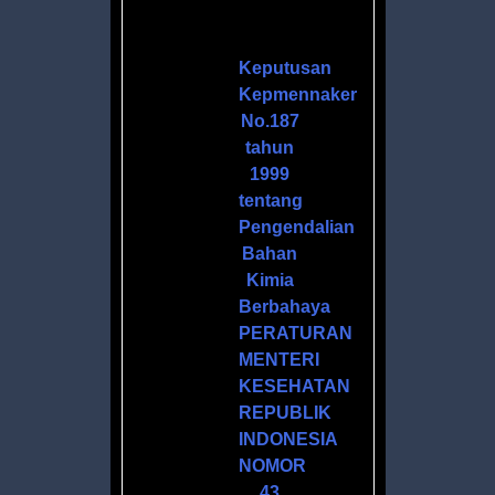
H
Keputusan
Kepmennaker
No.187
tahun
1999
tentang
Pengendalian
Bahan
Kimia
ANOL
Berbahaya
PERATURAN
MENTERI
ZER
KESEHATAN
L
REPUBLIK
INDONESIA
NOMOR
43