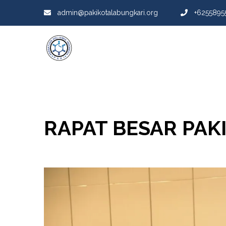
admin@pakikotalabungkari.org
+6255895
RAPAT BESAR PAK