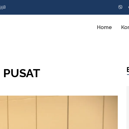
558
Home
Ko
I PUSAT